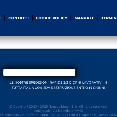
CONTATTI
COOKIE POLICY
MANUALE
TERMIN
LE NOSTRE SPEDIZIONI RAPIDE 2/3 GIORNI
LAVORATIVI IN
TUTTA ITALIA CON SDA
RESTITUZIONE ENTRO 14 GIORNI
© Copyright 2023 – 2028 Nautica Liman Srls. All rights reserved.
sede legale: Via Domitiana KM90
de operatva: Via Staffetta, 205b -80014 Lago Patria Giugliano in Campania (