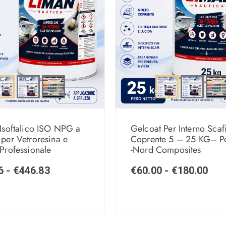
Isoftalico ISO NPG a
Gelcoat Per Interno Scaf
per Vetroresina e
Coprente 5 – 25 KG– Pe
Professionale
-Nord Composites
6
-
€
446.83
€
60.00
-
€
180.00