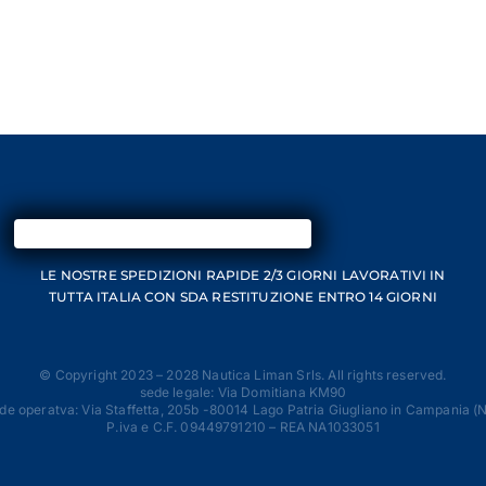
LE NOSTRE SPEDIZIONI RAPIDE 2/3 GIORNI
LAVORATIVI IN
TUTTA ITALIA CON SDA
RESTITUZIONE ENTRO 14 GIORNI
© Copyright 2023 – 2028 Nautica Liman Srls. All rights reserved.
sede legale: Via Domitiana KM90
de operatva: Via Staffetta, 205b -80014 Lago Patria Giugliano in Campania (
P.iva e C.F. 09449791210 – REA NA1033051