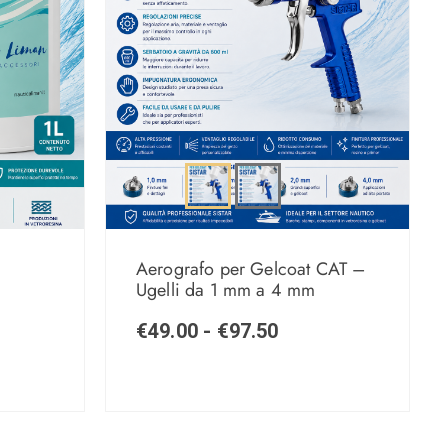
Aerografo per Gelcoat CAT –
Ugelli da 1 mm a 4 mm
€
49.00
-
€
97.50