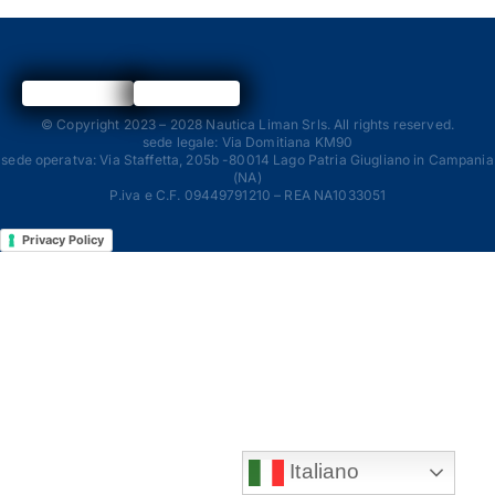
© Copyright 2023 – 2028 Nautica Liman Srls. All rights reserved.
sede legale: Via Domitiana KM90
sede operatva: Via Staffetta, 205b -80014 Lago Patria Giugliano in Campania
(NA)
P.iva e C.F. 09449791210 – REA NA1033051
Privacy Policy
Italiano