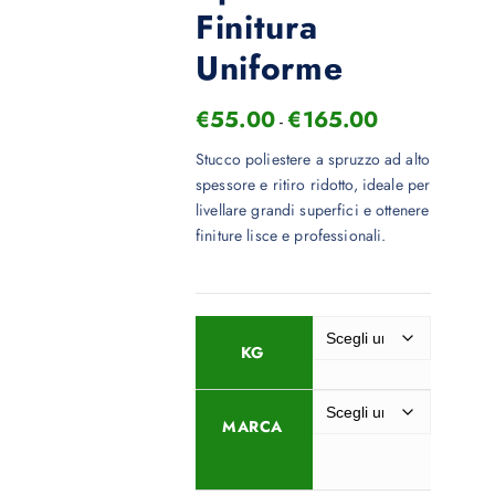
Finitura
Uniforme
€
55.00
€
165.00
-
Stucco poliestere a spruzzo ad alto
spessore e ritiro ridotto, ideale per
livellare grandi superfici e ottenere
finiture lisce e professionali.
KG
MARCA