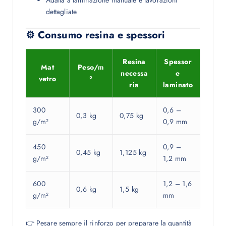
Adatta a laminazione manuale e lavorazioni
dettagliate
⚙ Consumo resina e spessori
Resina
Spessor
Mat
Peso/m
necessa
e
vetro
²
ria
laminato
300
0,6 –
0,3 kg
0,75 kg
g/m²
0,9 mm
450
0,9 –
0,45 kg
1,125 kg
g/m²
1,2 mm
600
1,2 – 1,6
0,6 kg
1,5 kg
g/m²
mm
👉 Pesare sempre il rinforzo per preparare la quantità