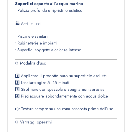
Superfici esposte all’acqua marina
• Pulizia profonda e ripristino estetico
🏭 Altri utilizzi
• Piscine e sanitari
• Rubinetterie e impianti
• Superfici soggette a calcare intenso
⚙ Modalità d’uso
1️⃣ Applicare il prodotto puro su superficie asciutta
2️⃣ Lasciare agire 5–15 minuti
3️⃣ Strofinare con spazzola o spugna non abrasiva
4️⃣ Risciacquare abbondantemente con acqua dolce
👉 Testare sempre su una zona nascosta prima dell’uso.
⚙ Vantaggi operativi