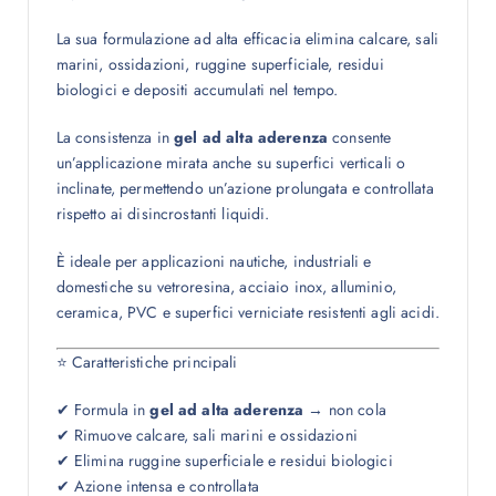
La sua formulazione ad alta efficacia elimina calcare, sali
marini, ossidazioni, ruggine superficiale, residui
biologici e depositi accumulati nel tempo.
La consistenza in
gel ad alta aderenza
consente
un’applicazione mirata anche su superfici verticali o
inclinate, permettendo un’azione prolungata e controllata
rispetto ai disincrostanti liquidi.
È ideale per applicazioni nautiche, industriali e
domestiche su vetroresina, acciaio inox, alluminio,
ceramica, PVC e superfici verniciate resistenti agli acidi.
⭐ Caratteristiche principali
✔ Formula in
gel ad alta aderenza
→ non cola
✔ Rimuove calcare, sali marini e ossidazioni
✔ Elimina ruggine superficiale e residui biologici
✔ Azione intensa e controllata