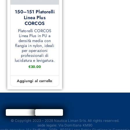
150–151 Platorelli
Linea Plus
CORCOS
Platorelli CORCOS
Linea Plus in PU a
densità media con
flangia in nylon, ideali
per operazioni
professionali di
lucidatura e levigatura.
€
30.00
Aggiungi al carrello
© Copyright 2023 – 2028 Nautica Liman Srls. All rights reserved.
sede legale: Via Domitiana KM90
sede operatva: Via Staffetta, 205b -80014 Lago Patria Giugliano in Campania