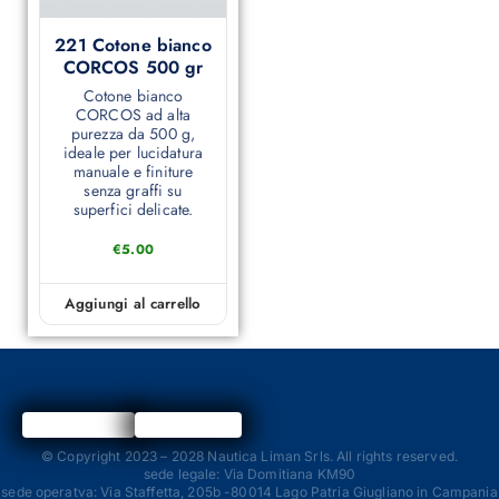
221 Cotone bianco
CORCOS 500 gr
Cotone bianco
CORCOS ad alta
purezza da 500 g,
ideale per lucidatura
manuale e finiture
senza graffi su
superfici delicate.
€
5.00
Aggiungi al carrello
© Copyright 2023 – 2028 Nautica Liman Srls. All rights reserved.
sede legale: Via Domitiana KM90
sede operatva: Via Staffetta, 205b -80014 Lago Patria Giugliano in Campania