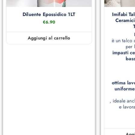
Diluente Epossidico 1LT
Imifabi Ta
Ceramici
€
6.90
Aggiungi al carrello
è un talco d
per 
impasti c
bas
ottima lav
uniforme
, ideale an
e lavora
Aggi