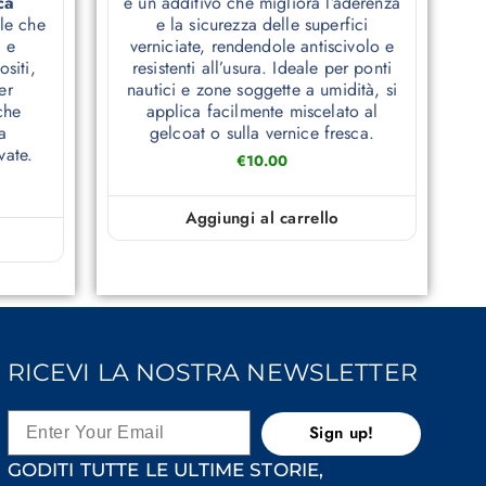
ca
è un additivo che migliora l’aderenza
le che
e la sicurezza delle superfici
à e
verniciate, rendendole antiscivolo e
siti,
resistenti all’usura. Ideale per ponti
er
nautici e zone soggette a umidità, si
che
applica facilmente miscelato al
a
gelcoat o sulla vernice fresca.
vate.
€
10.00
Aggiungi al carrello
RICEVI LA NOSTRA NEWSLETTER
Sign up!
GODITI TUTTE LE ULTIME STORIE,