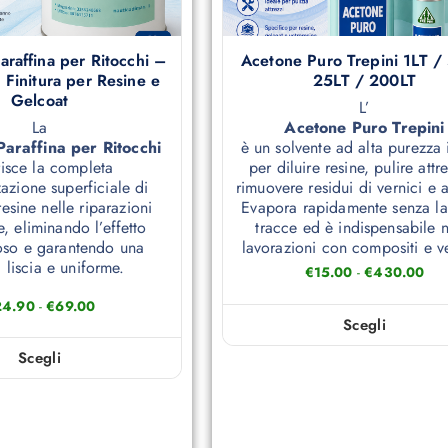
araffina per Ritocchi –
Acetone Puro Trepini 1LT /
 Finitura per Resine e
25LT / 200LT
Gelcoat
L’
La
Acetone Puro Trepini
Paraffina per Ritocchi
è un solvente ad alta purezza 
risce la completa
per diluire resine, pulire attr
azione superficiale di
rimuovere residui di vernici e a
esine nelle riparazioni
Evapora rapidamente senza la
e, eliminando l’effetto
tracce ed è indispensabile n
oso e garantendo una
lavorazioni con compositi e ve
a liscia e uniforme.
€
15.00
-
€
430.00
24.90
-
€
69.00
Scegli
Scegli