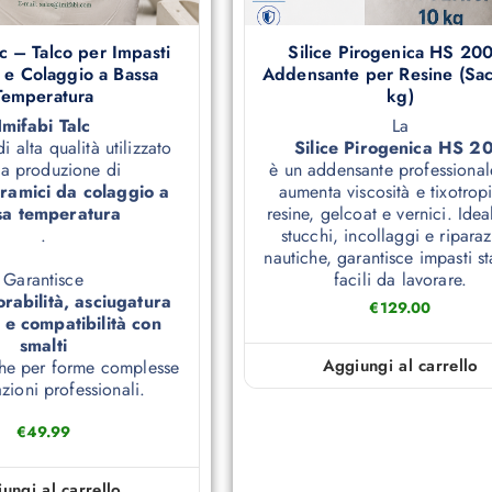
lc – Talco per Impasti
Silice Pirogenica HS 20
 e Colaggio a Bassa
Addensante per Resine (Sa
Temperatura
kg)
Imifabi Talc
La
i alta qualità utilizzato
Silice Pirogenica HS 2
la produzione di
è un addensante professional
eramici da colaggio a
aumenta viscosità e tixotrop
sa temperatura
resine, gelcoat e vernici. Idea
.
stucchi, incollaggi e riparaz
nautiche, garantisce impasti st
Garantisce
facili da lavorare.
orabilità, asciugatura
€
129.00
 e compatibilità con
smalti
Aggiungi al carrello
che per forme complesse
zioni professionali.
€
49.99
ungi al carrello