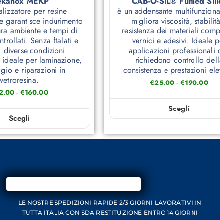
kanox MEKP
CAB-O-SIL® Fumed Sili
alizzatore per resine
è un addensante multifunziona
he garantisce indurimento
migliora viscosità, stabilit
ura ambiente e tempi di
resistenza dei materiali compo
trollati. Senza ftalati e
vernici e adesivi. Ideale p
a diverse condizioni
applicazioni professionali 
è ideale per laminazione,
richiedono controllo dell
gio e riparazioni in
consistenza e prestazioni ele
vetroresina.
€
25.00
-
€
190.00
2.00
-
€
160.00
Scegli
Scegli
LE NOSTRE SPEDIZIONI RAPIDE 2/3 GIORNI
LAVORATIVI IN
TUTTA ITALIA CON SDA
RESTITUZIONE ENTRO 14 GIORNI