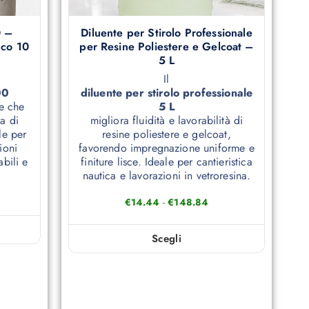
0 –
Diluente per Stirolo Professionale
cco 10
per Resine Poliestere e Gelcoat –
5 L
Il
00
diluente per stirolo professionale
e che
5 L
ia di
migliora fluidità e lavorabilità di
le per
resine poliestere e gelcoat,
ioni
favorendo impregnazione uniforme e
abili e
finiture lisce. Ideale per cantieristica
nautica e lavorazioni in vetroresina.
€
14.44
-
€
148.84
Scegli