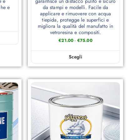
e e
garantisce un distacco pulito e sicuro
che e
da stampi e modelli. Facile da
applicare e rimuovere con acqua
tiepida, protegge le superfici e
migliora la qualità del manufatto in
vetroresina e compositi.
€
21.00
-
€
75.00
Scegli