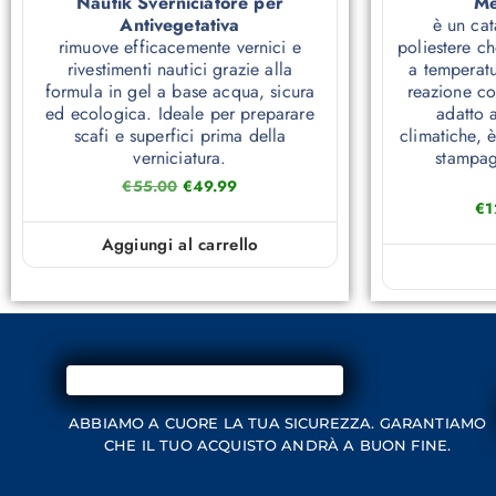
Nautik Sverniciatore per
Me
Antivegetativa
è un cat
rimuove efficacemente vernici e
poliestere c
rivestimenti nautici grazie alla
a temperat
formula in gel a base acqua, sicura
reazione con
ed ecologica. Ideale per preparare
adatto 
scafi e superfici prima della
climatiche, 
verniciatura.
stampag
€
55.00
€
49.99
€
1
Aggiungi al carrello
ABBIAMO A CUORE LA TUA SICUREZZA. GARANTIAMO
CHE IL TUO ACQUISTO ANDRÀ A BUON FINE.