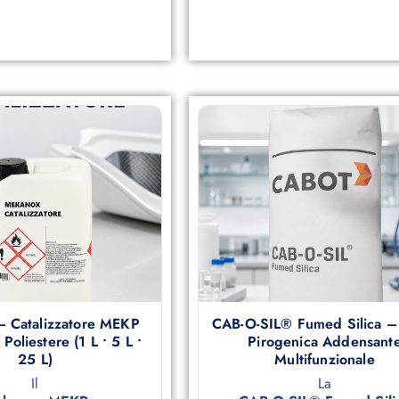
 Catalizzatore MEKP
CAB-O-SIL® Fumed Silica – 
Poliestere (1 L • 5 L •
Pirogenica Addensant
25 L)
Multifunzionale
Il
La