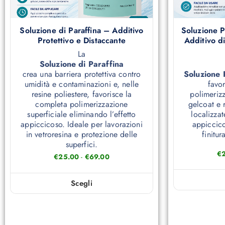
Soluzione di Paraffina – Additivo
Soluzione P
Protettivo e Distaccante
Additivo di
La
Soluzione di Paraffina
crea una barriera protettiva contro
Soluzione 
umidità e contaminazioni e, nelle
favo
resine poliestere, favorisce la
polimerizz
completa polimerizzazione
gelcoat e r
superficiale eliminando l’effetto
localizzat
appiccicoso. Ideale per lavorazioni
appiccic
in vetroresina e protezione delle
finitur
superfici.
€
€
25.00
-
€
69.00
Scegli