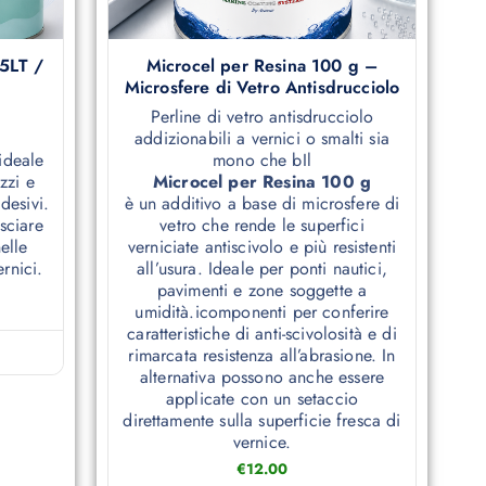
 5LT /
Microcel per Resina 100 g –
Microsfere di Vetro Antisdrucciolo
Perline di vetro antisdrucciolo
addizionabili a vernici o smalti sia
ideale
mono che bIl
ezzi e
Microcel per Resina 100 g
desivi.
è un additivo a base di microsfere di
sciare
vetro che rende le superfici
elle
verniciate antiscivolo e più resistenti
rnici.
all’usura. Ideale per ponti nautici,
pavimenti e zone soggette a
umidità.icomponenti per conferire
caratteristiche di anti-scivolosità e di
rimarcata resistenza all’abrasione. In
alternativa possono anche essere
applicate con un setaccio
direttamente sulla superficie fresca di
vernice.
€
12.00